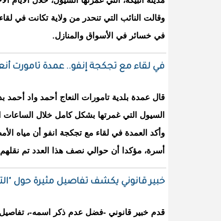
مدينة انبيكه، التي غمرتها السيول، خلال الأيام ال
وقالت النائب التي تنحدر من ولاية تكانت في لقا
في خسائر في الأسواق والمنازل.
في لقاء مع تجكجة إنفو.. عمدة تامورت أنع
قال عمدة بلدية تامورات النعاج أحمد واد أحمد بد 
السيول التي غمرتها بشكل كامل خلال الساعات ال
وأكد العمدة في لقاء مع تجكجة انفو أن مياه ال
أسرة، مؤكدا أن حوالي نصف هذا العدد تم نقلهم إ
خبير قانوني يكشف تفاصيل مثيرة حول "ال
قدم خبير قانوني -فضل عدم ذكر اسمه-، تفاصيل م