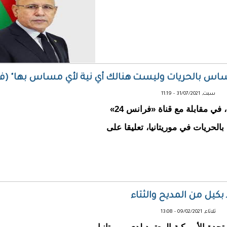
ساس بالحريات وليست هنالك أي نية لأي مساس بها" (في
سبت, 31/07/2021 - 11:19
أعلن رئيس الجمهورية محمد ولد الشيخ الغزواني، في مقابلة مع قناة «فرانس 24»
حريات في موريتانيا، تعليقا على
 بكيل من المديح والثتاء
ثلاثاء, 09/02/2021 - 13:08