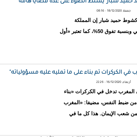
يد حميد شبار يسلط الضوء على عدة قضايا هامة
جمعة, 18/12/2020 - 08:16
اكشوط حميد شبار إن المملكة
المغربية تمثل أول مورد إفريقي للسوق الموريتاني وبنسبة تفوق 50%، كما تعتبر «أول
ب في الكركرات تم بناء على ما تمليه عليه مسؤولياته"
أربعاء, 16/12/2020 - 22:26
 المغرب تدخل في الكركرات «بناء
يع من ضبط النفس، مضيفا: «المغرب
من شعب الإيمان. هذا كل ما في