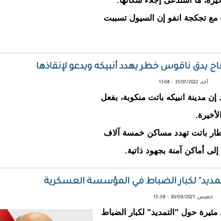
أخيرة، ما استدعى إجلاء سكانها.
ء مع تجكجة انفو إن السيول تسببت
اج يدق ناقوس خطر يهدد أنبيكه ويدعو لإنقاذها
أحد, 31/07/2022 - 13:04
إن مدينة انبيكه باتت منكوبة، بفعل
أخيرة.
أمطار باتت تهدد مساكن خمسة آلاف
لى أماكن آمنة بجهود ذاتية.
تمديد" لكبار الضباط في المؤسسة العسكرية
خميس, 30/09/2021 - 15:38
ثيرة حول "التمديد" لكبار الضباط