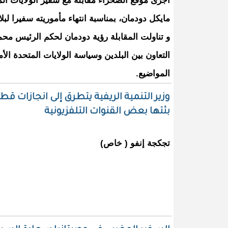
أجرى موقع الصحراء مقابلة مع سفير الولايات المت
مايكل دودمان، بمناسبة انتهاء مأموريته سفيرا لب
و تناولت المقابلة رؤية دودمان لحكم الرئيس مح
التعاون بين البلدين وسياسة الولايات المتحدة ا
المواضيع.
بثتها بعض القنوات التلفزيونية
تجكجة إنفو ( خاص)