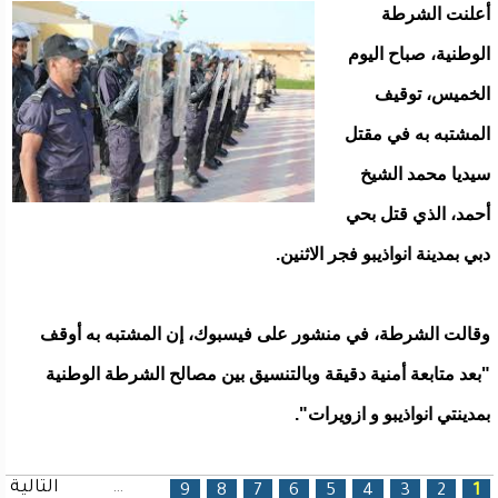
أعلنت الشرطة
الوطنية، صباح اليوم
الخميس، توقيف
المشتبه به في مقتل
سيديا محمد الشيخ
أحمد، الذي قتل بحي
دبي بمدينة انواذيبو فجر الاثنين.
وقالت الشرطة، في منشور على فيسبوك، إن المشتبه به أوقف
"بعد متابعة أمنية دقيقة وبالتنسيق بين مصالح الشرطة الوطنية
بمدينتي انواذيبو و ازويرات".
…
التالية
الصفحات
9
8
7
6
5
4
3
2
1