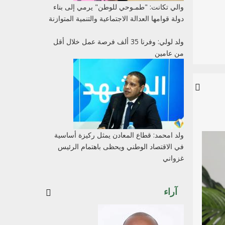
والي تكانت: "طمـوحي للوطن" يرمي إلى بناء
دولة قوامها العدالة الاجتماعية والتنمية المتوازنة
ولد لولي: وفرنا 35 ألف فرصة عمل خلال أقل
من عامين
ولد امحمد: قطاع المعادن يمثل ركيزة أساسية
في الاقتصاد الوطني ويحظى باهتمام الرئيس
غزواني
آراء