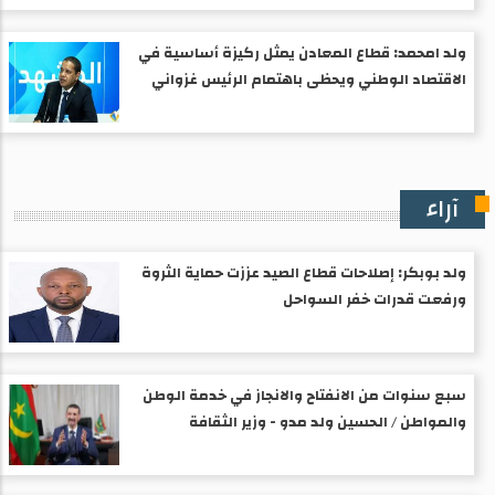
ولد امحمد: قطاع المعادن يمثل ركيزة أساسية في
الاقتصاد الوطني ويحظى باهتمام الرئيس غزواني
آراء
ولد بوبكر: إصلاحات قطاع الصيد عززت حماية الثروة
ورفعت قدرات خفر السواحل
سبع سنوات من الانفتاح والانجاز في خدمة الوطن
والمواطن / الحسين ولد مدو - وزير الثقافة