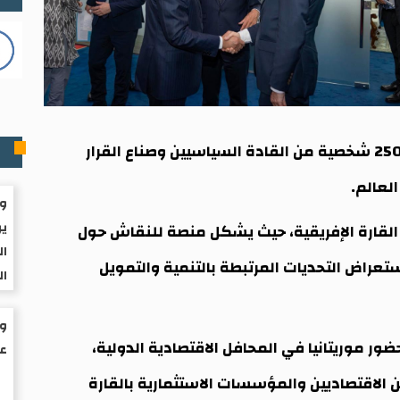
م
يومي 14 و15 مايو الجاري، بمشاركة أكثر من 2500 شخصية من القادة السياسيين وصناع القرار
لعالم.
وا
ير
ي القارة الإفريقية، حيث يشكل منصة للنقاش حول
ال
ستعراض التحديات المرتبطة بالتنمية والتمويل
ال
ر موريتانيا في المحافل الاقتصادية الدولية،
عم
الاقتصاديين والمؤسسات الاستثمارية بالقارة