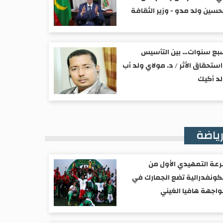
حسين ولد مدو - وزير الثقافة
ع سنوات… بين التأسيس
ستحقاق الأثر / د. مولاي ولد أب
د أكيك
ياضة
عة التمهيدي الأول من
كونفدرالية تضع الجمارك في
اجهة هافيا الغيني