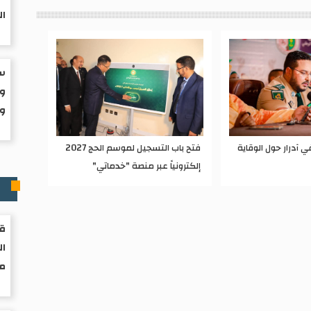
ال
سب
وا
ول
 شاباً في آدرار حول الوقاية
فتح باب التسجيل لموسم الحج 2027
إلكترونياً عبر منصة "خدماتي"
ر
قر
ال
مو