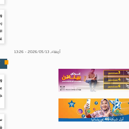
ول
رك
ال
غز
أربعاء, 2026/05/13 - 13:26
آ
ول
عز
خف
سب
في