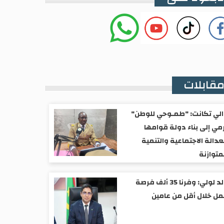
قابلات
لي تكانت: "طمـوحي للوطن"
مي إلى بناء دولة قوامها
عدالة الاجتماعية والتنمية
متوازنة
ولد لولي: وفرنا 35 ألف فرصة
ل خلال أقل من عامين