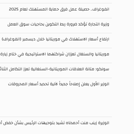
انفوغراف.. حصيلة عمل فرق حماية المستهلك لعام 2025
وزيرة التجارة تؤكد ضرورة ربط التكوين بحاجيات سوق العمل
ارتفاع أسعار الاستهلاك في موريتانيا خلال ديسمبر (انفوغراف)
موريتانيا والسنغال تعززان شراكتهما الاستراتيجية في ختام زيارة ا
سونكو: متانة العلاقات الموريتانية-السنغالية تعزز التكامل الثنا
الوزير الأول يعلن إصلاحاً جديداً لآلية تحديد أسعار المحروقات
الوزيرة زينب منت أحمدناه تشيد بتوجيهات الرئيس بشأن خفض أ