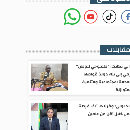
قابلات
لي تكانت: "طمـوحي للوطن"
مي إلى بناء دولة قوامها
عدالة الاجتماعية والتنمية
متوازنة
ولد لولي: وفرنا 35 ألف فرصة
ل خلال أقل من عامين