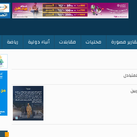
قارير مصورة
محليات
مقابلات
أنباء دولية
رياضة
لمتبادل
يين
ت