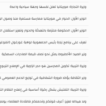
وزيرة التجارة: موريتانيا تعلن نفسها وجهة سياحية واعدة
الوزير الأول: الحوار في موريتانيا ممارسة مستمرة منذ وصول ال
الوزير الأول: الحكومة ملتزمة بالتهدئة والحوار وتعزيز استقلال
تعرف على برنامج زيارة رئيس الجمهورية لولاية غورغول (انفوغر
وزير الصيد: الأخطبوط يمثل نحو نصف قيمة الصادرات السمكية
وزيرة التربية: تكوين المدرسين هو حجر الزاوية في الإصلاح التربو
وزير الثقافة يؤكد ضرورة الشفافية في توزيع الدعم العمومي 
وزيرة التربية: التفتيش يشكل ركيزة أساسية في إصلاح النظام ال
ولد هيداله لعزيز: أعرف قوتكم وتحملكم فالقادة العظماء يولدو