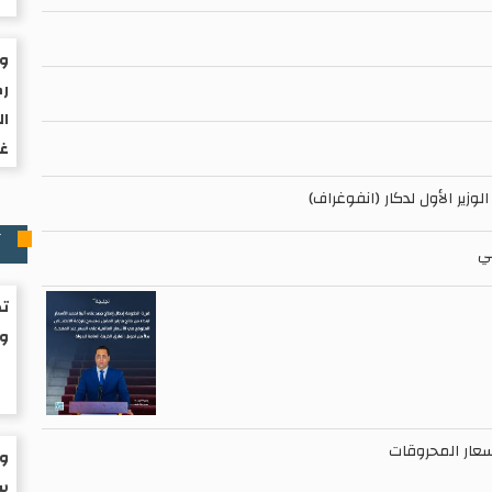
ول
رك
ال
غز
لوزير الأول لدكار (انفوغراف)
آ
ئي
تك
و
سعار المحروقات
وز
سا