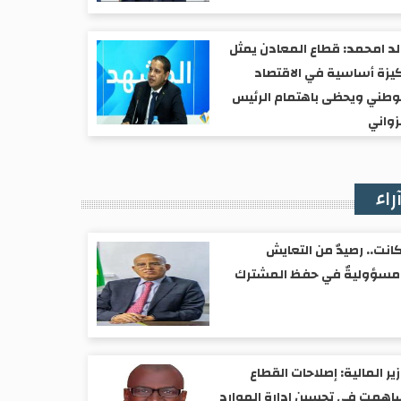
د امحمد: قطاع المعادن يمثل
يزة أساسية في الاقتصاد
وطني ويحظى باهتمام الرئيس
واني
راء
انت.. رصيدٌ من التعايش
مسؤوليةٌ في حفظ المشترك
ير المالية: إصلاحات القطاع
همت في تحسين إدارة الموارد