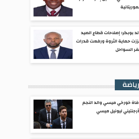
موريتانية
د بوبكر: إصلاحات قطاع الصيد
زت حماية الثروة ورفعت قدرات
ر السواحل
ياضة
اة خورخي ميسي والد النجم
أرجنتيني ليونيل ميسي