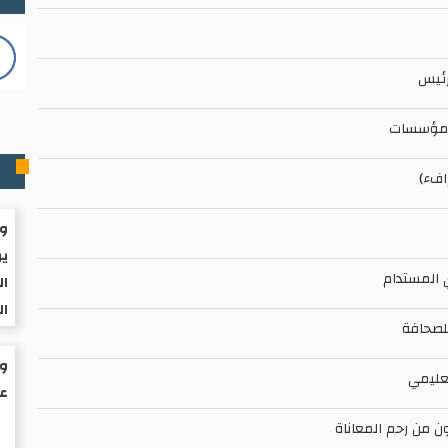
رئيس
 المؤسسات
م
افء)
وا
ير
ي المستدام
ال
ال
للصحافة
تعليمي
عم
ن من رحم المعاناة