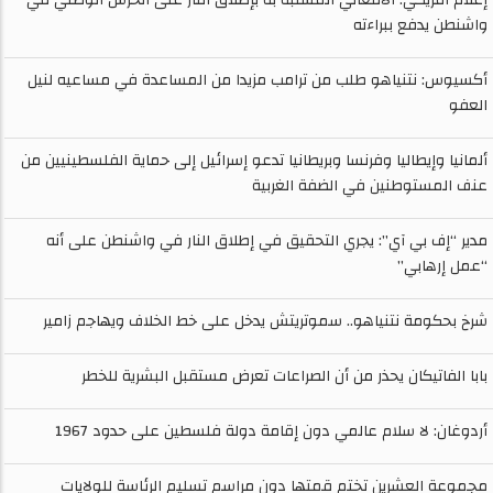
واشنطن يدفع ببراءته
أكسيوس: نتنياهو طلب من ترامب مزيدا من المساعدة في مساعيه لنيل
العفو
ألمانيا وإيطاليا وفرنسا وبريطانيا تدعو إسرائيل إلى حماية الفلسطينيين من
عنف المستوطنين في الضفة الغربية
مدير “إف بي آي”: يجري التحقيق في إطلاق النار في واشنطن على أنه
“عمل إرهابي”
شرخ بحكومة نتنياهو.. سموتريتش يدخل على خط الخلاف ويهاجم زامير
بابا الفاتيكان يحذر من أن الصراعات تعرض مستقبل البشرية للخطر
أردوغان: لا سلام عالمي دون إقامة دولة فلسطين على حدود 1967
مجموعة العشرين تختم قمتها دون مراسم تسليم الرئاسة للولايات