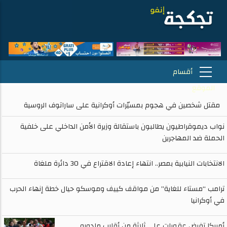
مقتل شخصين في هجوم بمسيّرات أوكرانية على ساراتوف الروسية
نواب ديموقراطيون يطالبون باستقالة وزيرة الأمن الداخلي على خلفية
الحملة ضد المهاجرين
الانتخابات النيابية بمصر.. انتهاء إعادة الاقتراع في 30 دائرة ملغاة
ترامب “مستاء للغاية” من مواقف كييف وموسكو حيال خطة إنهاء الحرب
في أوكرانيا
أمريكا تفرض عقوبات على ثلاثة من أقارب مادورو