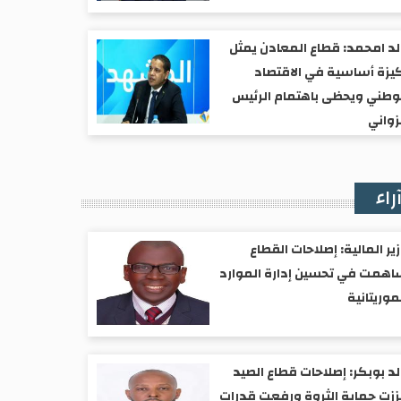
د امحمد: قطاع المعادن يمثل
يزة أساسية في الاقتصاد
وطني ويحظى باهتمام الرئيس
واني
راء
ير المالية: إصلاحات القطاع
همت في تحسين إدارة الموارد
موريتانية
د بوبكر: إصلاحات قطاع الصيد
زت حماية الثروة ورفعت قدرات