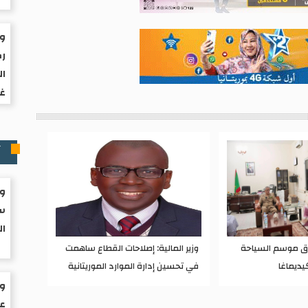
ول
رك
ال
غز
آ
وز
سا
ال
اق موسم السياحة
وزير المالية: إصلاحات القطاع ساهمت
يديماغا
في تحسين إدارة الموارد الموريتانية
ول
عز