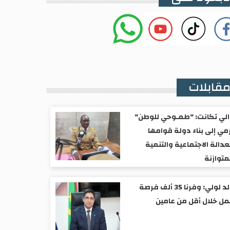
قابلات
لي تكانت: "طمـوحي للوطن"
مي إلى بناء دولة قوامها
عدالة الاجتماعية والتنمية
متوازنة
ولد لولي: وفرنا 35 ألف فرصة
ل خلال أقل من عامين