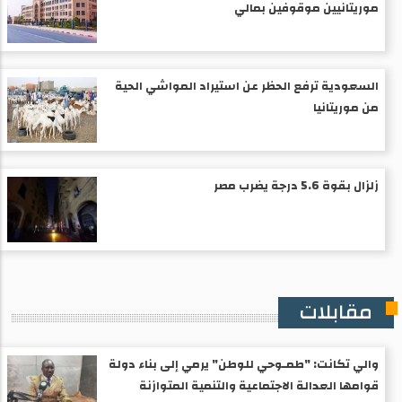
موريتانيين موقوفين بمالي
السعودية ترفع الحظر عن استيراد المواشي الحية
من موريتانيا
زلزال بقوة 5.6 درجة يضرب مصر
مقابلات
والي تكانت: "طمـوحي للوطن" يرمي إلى بناء دولة
قوامها العدالة الاجتماعية والتنمية المتوازنة