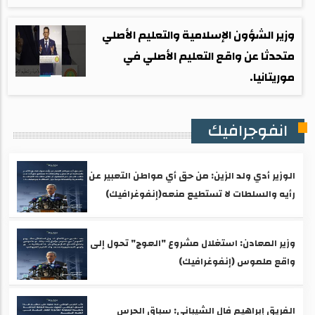
وزير الشؤون الإسلامية والتعليم الأصلي
متحدثا عن واقع التعليم الأصلي في
موريتانيا.
انفوجرافيك
الوزير أدي ولد الزين: من حق أي مواطن التعبير عن
رأيه والسلطات لا تستطيع منعه(إنفوغرافيك)
وزير المعادن: استغلال مشروع "العوج" تحول إلى
واقع ملموس (إنفوغرافيك)
الفريق إبراهيم فال الشيباني: سباق الحرس