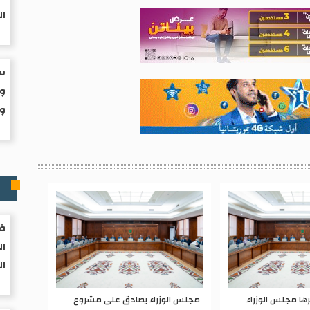
ال
سب
وا
ول
ر
فر
ال
ال
رها مجلس الوزراء
مجلس الوزراء يصادق على مشروع