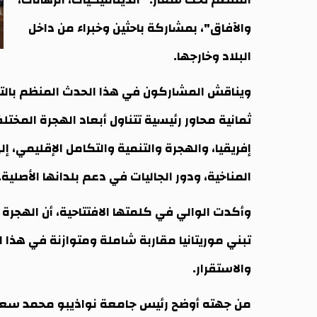
والآفاق"، بمشاركة باحثين وخبراء من داخل
البلاد وخارجها.
ويناقش المشاركون في هذا الحدث المنظم بالتعا
ثمانية محاور رئيسية تتناول أبعاد الهجرة المختل
إفريقيا، والهجرة والتنمية والتكامل الإقليمي، إ
المناخية، ودور الجاليات في دعم بلدانها الأصلية.
وأكدت الوالي في كلمتها الافتتاحية، أن الهجرة ب
تبني موريتانيا مقاربة شاملة ومتوازنة في هذا ا
والاستقرار.
من جهته أوضح رئيس جامعة نواذيبو محمد سعيد