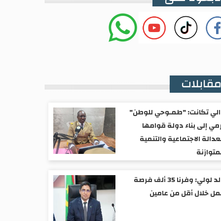
قابلات
لي تكانت: "طمـوحي للوطن"
مي إلى بناء دولة قوامها
عدالة الاجتماعية والتنمية
متوازنة
ولد لولي: وفرنا 35 ألف فرصة
ل خلال أقل من عامين