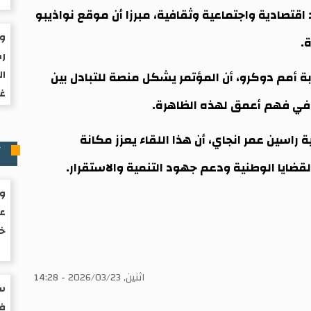
قتصادية واجتماعية وثقافية، مبرزا أن موقع نواذيبو
ول
.
رك
ال
ابة أمم دوكرو، أن المؤتمر يشكل منصة للتبادل بين
غز
م في فهم أعمق لهذه الظاهرة.
 راسين عمر انجاي، أن هذا اللقاء يعزز مكانة
آ
يا الوطنية ودعم جهود التنمية والاستقرار.
ول
عز
خف
اثنين, 2026/03/23 - 14:28
سب
في