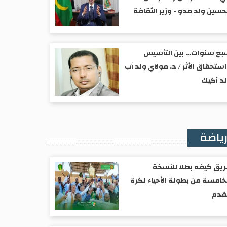
حسين ولد مدو - وزير الثقافة
ع سنوات… بين التأسيس
ستحقاق الأثر / د. مولاي ولد أب
د أكيك
ياضة
يق كيفه بطلا للنسخة
خامسة من بطولة الأحياء لكرة
قدم