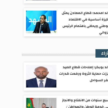
د امحمد: قطاع المعادن يمثل
يزة أساسية في الاقتصاد
وطني ويحظى باهتمام الرئيس
واني
راء
د بوبكر: إصلاحات قطاع الصيد
زت حماية الثروة ورفعت قدرات
ر السواحل
ع سنوات من الانفتاح والانجاز
 خدمة الوطن والمواطن /