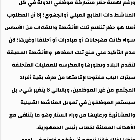
ورغم اهمية حظر مشاركة موظفي الدولة في كل
المناشط ذات الطابع القبلي أوالجهوي؛ إلا أن المطلوب
أصلا هو حظر تنظيم تلك الأنشطة واللقاءات من الأساس
سواء كانت مهرجانات أو مبادرات أو أحلافا اوغيرها؛ لان
عدم التأكيد على منع تلك المظاهر والأنشطة المعيقة
لتقدم البلاد وتطورها والمكرسة للعقليات المتخلفة
سيترك الباب مفتوحا لإقامتها من طرف بقية أفراد
المجتمع من غير الموظفين، وبالتالي لا يتغير شيء، بل
سيستمر الموظفون في تمويل المناشط القبيلية
والعشائرية ورعايتها من وراء الستار وهو ما يتنافى مع
الأهداف المعلنة لخطاب رئيس الجمهورية.
ونظرا لذلك فإننا نتوقع أن يؤكد فخامته في إحدى