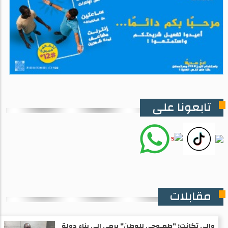
تابعونا على
مقابلات
والي تكانت: "طمـوحي للوطن" يرمي إلى بناء دولة