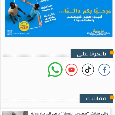
تابعونا على
مقابلات
والي تكانت: "طمـوحي للوطن" يرمي إلى بناء دولة