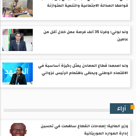
قوامها العدالة الاجتماعية والتنمية المتوازنة
ولد لولي: وفرنا 35 ألف فرصة عمل خلال أقل من
عامين
ولد امحمد: قطاع المعادن يمثل ركيزة أساسية في
الاقتصاد الوطني ويحظى باهتمام الرئيس غزواني
آراء
وزير المالية: إصلاحات القطاع ساهمت في تحسين
إدارة الموارد الموريتانية