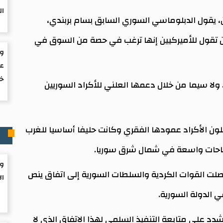
ال
 يقول الدبلوماسي السوري السابق بسام بربندي،
 تقول للأميركيين إنها ترغب في حصة من السوق في
ول
عز
خف
ولا سيما من خلال دعمها العلني للأكراد السوريين
لون الأكراد عمودها الفقري وكانت حليفا أساسيا للغرب
ر
ساحات واسعة في شمال شرق سوريا.
وف
ت القوات الكردية والسلطات السورية إلى اتفاق ينص
ال
 الدولة السورية.
دد على متابعة التنفيذ السلمي لهذا الاتفاق الذي لا