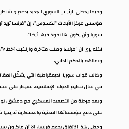
وفيما يحظى الرئيس السوري الجديد بدعم واشنطن،
مؤسس مركز الأبحاث “نكسوس”، إن “فرنسا تريد أن
سوريا وأن يكون لها نفوذ فيها أيضا”.
لكنه يرى أن “فرنسا وصلت متأخرة وارتكبت أخطاء”، 
وآمالهم بالحكم الذاتي.
وكانت قوات سوريا الديمقراطية التي يشكّل المقات
في قتال تنظيم الدولة الإسلامية، تسيطر على م
وبعد مرحلة من التصعيد العسكري مع دمشق، توصل
على دمج مؤسساتها المدنية والعسكرية تدريجيا في
وحظي هذا الاتفاق بدعم فرنسا، إلا أن ماكرون سيش