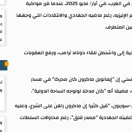
وكان الرئيس الفرنسي أول من استقبل أحمد الشرع في الغرب، في أيار/ مايو 2025، عندما قرر مواكبة
ر الإليزيه، رغم ماضيه الجهادي والانتقادات التي وجهها
ول
رك
ين المتطرف.
ال
غز
يجية إلى واشنطن للقاء دونالد ترامب، ورفع العقوبات
آ
سني إن “إيمانويل ماكرون كان محركا” في مسار
تك
 مضيفا أنه “كان مدخلا لولوجه الساحة الدولية”.
و
 المنتسب إلى جامعة باريس 1 بانتيون-سوربون، “قيل كثيرا إن ماكرون راهن على الشرع، وعليه
 خلفيته الجهادية “مصدر قلق”، رغم محاولات السلطات
وز
سا