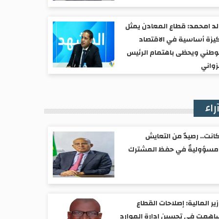
د امحمد: قطاع المعادن يمثل
يزة أساسية في الاقتصاد
وطني ويحظى باهتمام الرئيس
واني
راء
انت.. رصيدٌ من التعايش
مسؤوليةٌ في حفظ المشترك
ير المالية: إصلاحات القطاع
همت في تحسين إدارة الموارد