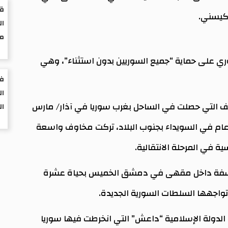
قر
 كيسني.
ال
مو
ري على حماية “جميع السوريين بدون استثناء”، وهي
فر
ال
لعنف التي حصلت في الساحل بغرب سوريا في آذار/ مارس
ال
قبل عام في السويداء بجنوب البلاد، تركت مخاوف واسعة
ة في المرحلة الانتقالية.
ة ناسفة داخل مقهى في دمشق الخميس بحياة عشرة
اجهها السلطات السورية الجديدة.
لدولة الإسلامية “داعش” التي انخرطت فيها سوريا