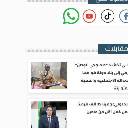
قابلات
لي تكانت: "طمـوحي للوطن"
مي إلى بناء دولة قوامها
عدالة الاجتماعية والتنمية
متوازنة
ولد لولي: وفرنا 35 ألف فرصة
ل خلال أقل من عامين