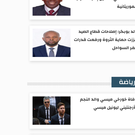
موريتانية
د بوبكر: إصلاحات قطاع الصيد
زت حماية الثروة ورفعت قدرات
ر السواحل
ياضة
اة خورخي ميسي والد النجم
أرجنتيني ليونيل ميسي