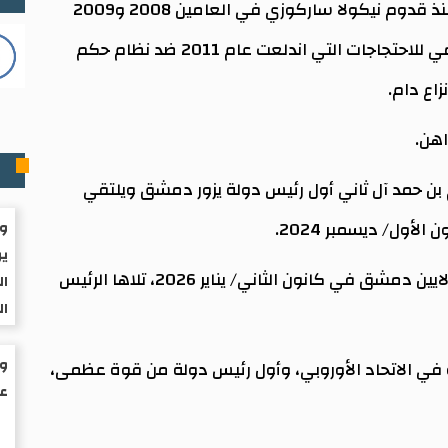
وستكون أيضا أول زيارة لرئيس فرنسي إلى سوريا منذ قدوم نيكولا ساركوزي في العامين 2008 و2009
إلى دمشق، قبل القطيعة التي أعقبت القمع الدامي للاحتجاجات التي اندلعت عام 2011 ضد نظام حكم
اع دام.
اهن.
م
طر الشيخ تميم بن حمد آل ثاني أول رئيس دولة يزور دمشق ويلتقي
لأول/ ديسمبر 2024.
وا
ير
وزارت رئيسة المفوضية الأوروبية أورسولا فون دير لايين دمشق في كانون الثاني/ يناير 2026، تلاها الرئيس
ال
ال
 في الاتحاد الأوروبي، وأول رئيس دولة من قوة عظمى،
عم