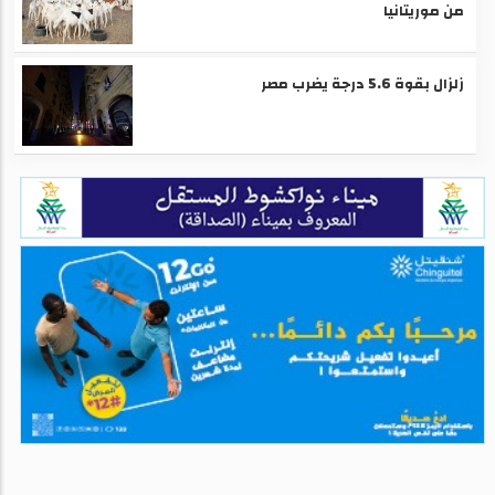
من موريتانيا
زلزال بقوة 5.6 درجة يضرب مصر