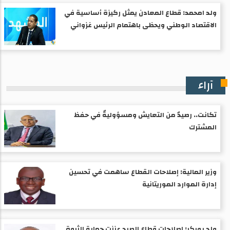
ولد امحمد: قطاع المعادن يمثل ركيزة أساسية في
الاقتصاد الوطني ويحظى باهتمام الرئيس غزواني
آراء
تكانت.. رصيدٌ من التعايش ومسؤوليةٌ في حفظ
المشترك
وزير المالية: إصلاحات القطاع ساهمت في تحسين
إدارة الموارد الموريتانية
ولد بوبكر: إصلاحات قطاع الصيد عززت حماية الثروة