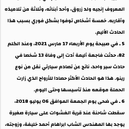
المعروف إنجيه ولد زروق، وأحد أبنائه، وثلاثة من تلاميذه
وأقاربه. خمسة أشخاص توفوا بشكل فوري بسبب هذا
الحادث الأليم.
5 ـ في صبيحة يوم الأربعاء 17 مارس 2021، وعند الكلم
82، حدثت فاجعة أليمة أدت إلى وفاة 13 شخصا في
حادث سير واحد، ناتج عن تصادم سيارتي نقل من نوع
رينو. هذا هو الحادث الأكثر حصادا للأرواح الذي زارت
الحملة موقعه منذ تأسيسها وحتى اليوم.
6 ـ في ضحى يوم الجمعة الموافق 06 يوليو 2018،
سقطت شاحنة عند قرية الغشوات على سيارة صغيرة
يوجد بها المهندس الشاب ابراهام أحمد خليفة، وزوجته،