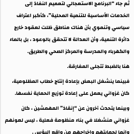
ثم جاء “البرنامج الاستعجالي لتعميم النفاذ إلى
الخدمات الأساسية للتنمية المحلية”، كأكبر اعتراف
سياسي وتنموي بأن هناك مناطق ظلت لعقود خارج
دائرة التنمية، وأن العدالة لا تتحقق بالوعود ، بل بالماء
والكهرباء والمدرسة والمركز الصحي والطريق.
هنا بالضبط تتجلى المفارقة.
فبينما ينشغل البعض بإعادة إنتاج خطاب المظلومية،
كان غزواني يعمل على إعادة توزيع الحماية نفسها.
وبينما يتحدث آخرون عن “إنقاذ” المهمشين ، كان
غزواني منشغلا في بناء منظومة فعلية ، ليس لعونهم
وإنما لحمايتهم وإخراجهم من واقع البؤس .