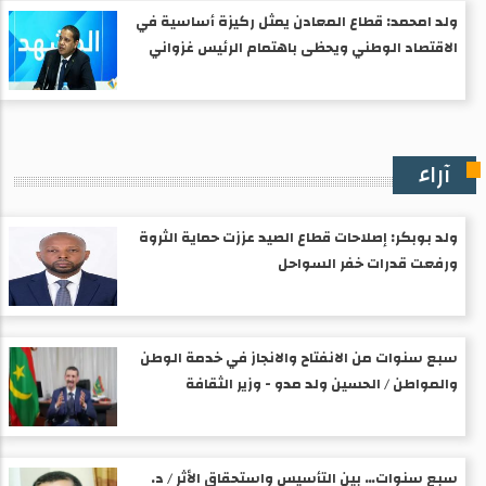
ولد امحمد: قطاع المعادن يمثل ركيزة أساسية في
الاقتصاد الوطني ويحظى باهتمام الرئيس غزواني
آراء
ولد بوبكر: إصلاحات قطاع الصيد عززت حماية الثروة
ورفعت قدرات خفر السواحل
سبع سنوات من الانفتاح والانجاز في خدمة الوطن
والمواطن / الحسين ولد مدو - وزير الثقافة
سبع سنوات… بين التأسيس واستحقاق الأثر / د.