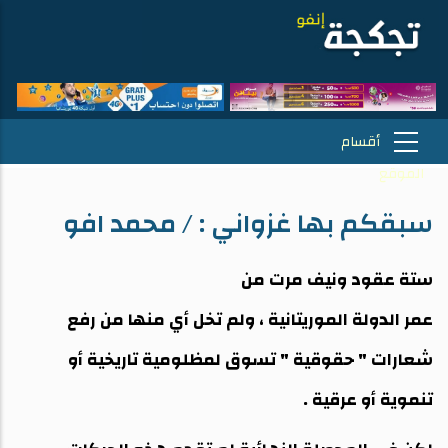
سبقكم بها غزواني : / محمد افو
ستة عقود ونيف مرت من
عمر الدولة الموريتانية ، ولم تخل أي منها من رفع
شعارات " حقوقية " تسوق لمظلومية تاريخية أو
تنموية أو عرقية .