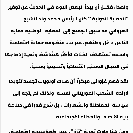
ولهذا، فقبل أن يبدأ البعض اليوم في الحديث عن توفير
“الحماية الدولية ” كان الرئيس محمد ولد الشيخ
الغزواني قد سبق الجميع إلى الحماية الوطنية حماية
الناس داخل وطنهم، عبر بناء منظومة حماية اجتماعية
واسعة تستهدف الفئات الأكثر هشاشة، وتعيد إدماجها
في المجال الوطني اقتصادياً وتعليمياً وصحياً.
لقد فهم غزواني مبكراً أن هناك أولويات تجسد تتويجا
لإرادة الشعب الموريتاني نفسه، ولذلك لم يتجه إلى
سياسة المماطلة والشعارات ، بل شرع فورا في صناعة
بنية الإنصاف والعدالة الاجتماعية .
ومن هنا جاءت تجربة “تآزر”، ليس كمؤسسة اجتماعية،