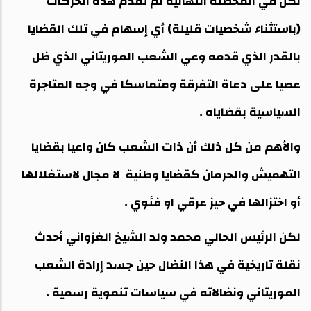
لكن في المحصلة النهائية لم تقدم هذه الحركات
(باستثناء شخصيات قليلة) أي إسهام في تلك القضايا
بالقدر الذي قدمه وعي الشعب الموريتاني الذي ظل
عصيا على دعاة التفرقة ومتماسكا في وجه المتاجرة
السياسية بقضاياه .
والأهم من كل ذلك أن ذات الشعب كان واعيا بقضايا
التهميش والحرمان كقضايا وطنية لا مجال لاستغلالها
أو اختزالها في حيز عرقي او فئوي .
لكن الرئيس الحالي محمد ولد الشيخ الغزواني أحدث
نقلة تاريخية في هذا النضال حين جسد إرادة الشعب
الموريتاني ونضالاته في سياسات تنموية رسمية .