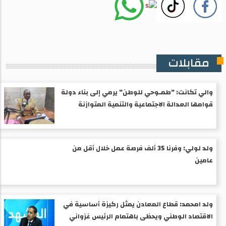
مقابلات
والي تكانت: "طمـوحي للوطن" يرمي إلى بناء دولة
قوامها العدالة الاجتماعية والتنمية المتوازنة
ولد لولي: وفرنا 35 ألف فرصة عمل خلال أقل من
عامين
ولد امحمد: قطاع المعادن يمثل ركيزة أساسية في
الاقتصاد الوطني ويحظى باهتمام الرئيس غزواني